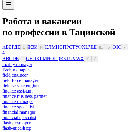
Работа и вакансии
по профессии в Тацинской
А
Б
В
Г
Д
Е
Ж
З
И
К
Л
М
Н
О
П
Р
С
Т
У
Ф
Х
Ц
Ч
Ш
Э
Ю
Ё
Й
Щ
Ы
Я
#
A
B
C
D
E
G
H
I
J
K
L
M
N
O
P
Q
R
S
T
U
V
W
X
F
Y
Z
facility manager
F&B manager
field engineer
field force manager
field service engineer
finance assistant
finance business partner
finance manager
finance specialist
financial manager
financial specialist
flash developer
flash-дизайнер