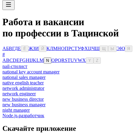
Работа и вакансии
по профессии в Тацинской
А
Б
В
Г
Д
Е
Ж
З
И
К
Л
М
Н
О
П
Р
С
Т
У
Ф
Х
Ц
Ч
Ш
Э
Ю
Ё
Й
Щ
Ы
Я
#
A
B
C
D
E
F
G
H
I
J
K
L
M
O
P
Q
R
S
T
U
V
W
X
N
Y
Z
nail-стилист
national key account manager
national sales manager
native english teacher
network administrator
network engineer
new business director
new business manager
night manager
Node.js-разработчик
Скачайте приложение