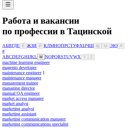
Работа и вакансии
по профессии в Тацинской
А
Б
В
Г
Д
Е
Ж
З
И
К
Л
М
Н
О
П
Р
С
Т
У
Ф
Х
Ц
Ч
Ш
Э
Ю
Ё
Й
Щ
Ы
Я
#
A
B
C
D
E
F
G
H
I
J
K
L
N
O
P
Q
R
S
T
U
V
W
X
M
Y
Z
machine learning engineer
magento developer
maintenance engineer
1
maintenance manager
management trainee
managing director
manual QA engineer
market access manager
market analyst
marketing analyst
marketing assistant
marketing communication manager
marketing communications specialist