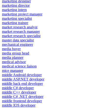
marketing designer
marketing director
marketing intern
marketing project manager
marketing specialist
marketing trainee
market research analyst
market research manager
market research specialist
master data specialist
mechanical engineer
media buyer
media group head
media planner
medical advisor
medical science liaison
mice manager
middle Android developer
middle ASP.NET developer
middle back end developer
middle C# developer
middle C++ developer
middle C# .NET developer
middle frontend developer
middle IOS developer