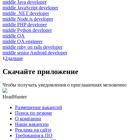
middle Java developer
middle JavaScript developer
middle .NET developer
middle Node.js developer
middle PHP developer
middle Python developer
middle QA
middle QA engineer
middle ruby on rails developer
middle senior Android developer
1
2
дальше
Скачайте приложение
Чтобы получать уведомления о приглашениях мгновенно
HeadHunter
Размещение вакансий
Поиск по резюме
О компании
Наши вакансии
Реклама на сайте
Требования к ПО